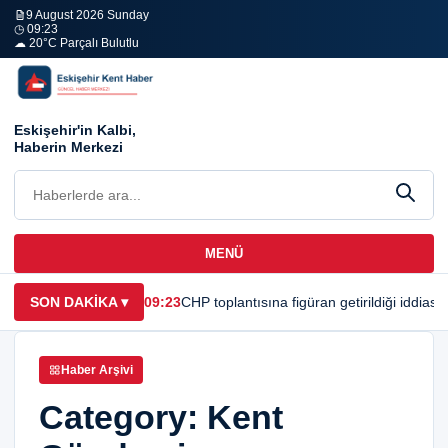
9 August 2026 Sunday
◷ 09:23
☁ 20°C Parçalı Bulutlu
Eskişehir'in Kalbi,
Haberin Merkezi
MENÜ
SON DAKİKA
▾
09:23
CHP toplantısına figüran getirildiği iddias
Haber Arşivi
Category:
Kent