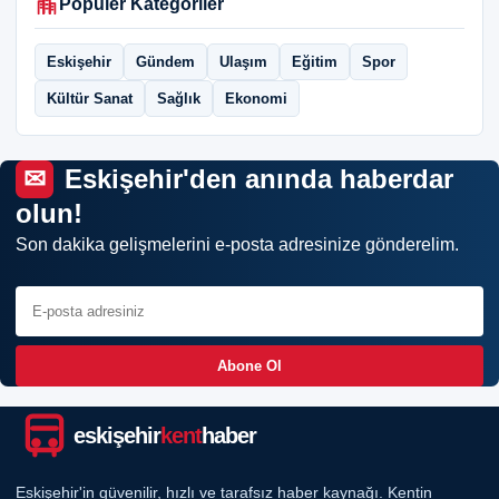
Popüler Kategoriler
Eskişehir
Gündem
Ulaşım
Eğitim
Spor
Kültür Sanat
Sağlık
Ekonomi
Eskişehir'den anında haberdar
olun!
Son dakika gelişmelerini e-posta adresinize gönderelim.
Abone Ol
eskişehir
kent
haber
Eskişehir'in güvenilir, hızlı ve tarafsız haber kaynağı. Kentin