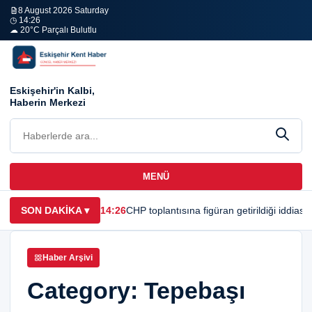
8 August 2026 Saturday
◷ 14:26
☁ 20°C Parçalı Bulutlu
Eskişehir'in Kalbi,
Haberin Merkezi
MENÜ
SON DAKİKA
▾
14:26
CHP toplantısına figüran getirildiği iddias
Haber Arşivi
Category:
Tepebaşı