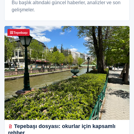
Bu başlık altındaki güncel haberler, analizler ve son
gelişmeler.
Tepebaşı
Tepebaşı dosyası: okurlar için kapsamlı
rehber