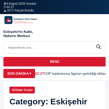
9 August 2026 Sunday
◷ 02:27
☁ 20°C Parçalı Bulutlu
Eskişehir'in Kalbi,
Haberin Merkezi
MENÜ
SON DAKİKA
▾
02:27
CHP toplantısına figüran getirildiği iddias
Haber Arşivi
Category:
Eskişehir