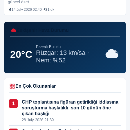
güncel özet.
14 July 2026 02:40 ·
1 dk
Eskişehir Hava Durumu
Parçalı Bulutlu
20°C
Rüzgar: 13 km/sa ·
Nem: %52
En Çok Okunanlar
CHP toplantısına figüran getirildiği iddiasına
1
soruşturma başlatıldı: son 10 günün öne
çıkan başlığı
28 July 2026 21:39