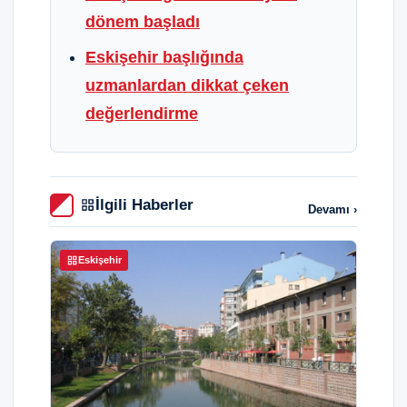
dönem başladı
Eskişehir başlığında
uzmanlardan dikkat çeken
değerlendirme
İlgili Haberler
Devamı ›
Eskişehir