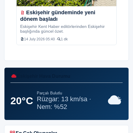
Eskişehir gündeminde yeni
dönem başladı
Eskişehir Kent Haber editörlerinden Eskişehir
başlığında güncel özet.
14 July 2026 05:40 ·
1 dk
Eskişehir Hava Durumu
Parçalı Bulutlu
20°C
Rüzgar: 13 km/sa ·
Nem: %52