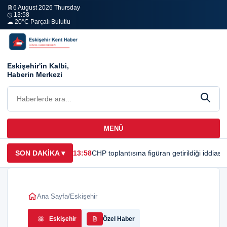
6 August 2026 Thursday
◷ 13:58
☁ 20°C Parçalı Bulutlu
Eskişehir'in Kalbi,
Haberin Merkezi
MENÜ
SON DAKİKA
▾
13:58
CHP toplantısına figüran getirildiği iddias
Ana Sayfa
/
Eskişehir
Eskişehir
Özel Haber