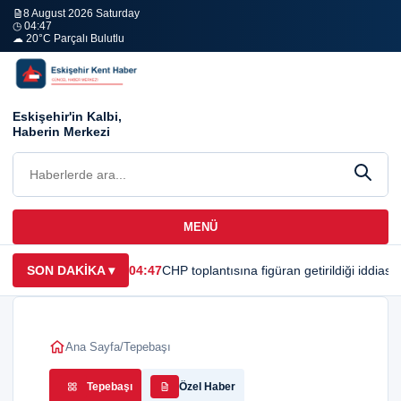
8 August 2026 Saturday
◷ 04:47
☁ 20°C Parçalı Bulutlu
Eskişehir'in Kalbi,
Haberin Merkezi
MENÜ
SON DAKİKA
▾
04:47
CHP toplantısına figüran getirildiği iddias
Ana Sayfa
/
Tepebaşı
Tepebaşı
Özel Haber