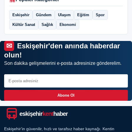
Eskişehir
Gündem
Ulaşım
Eğitim
Spor
Kültür Sanat
Sağlık
Ekonomi
Eskişehir'den anında haberdar
olun!
Son dakika gelişmelerini e-posta adresinize gönderelim.
Abone Ol
eskişehir
kent
haber
Eskişehir'in güvenilir, hızlı ve tarafsız haber kaynağı. Kentin