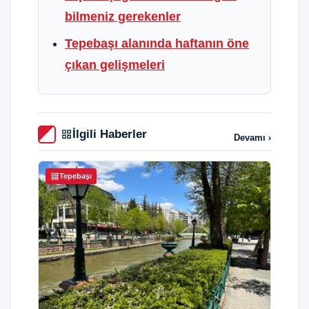
bilmeniz gerekenler
Tepebaşı alanında haftanın öne
çıkan gelişmeleri
İlgili Haberler
Devamı ›
Tepebaşı