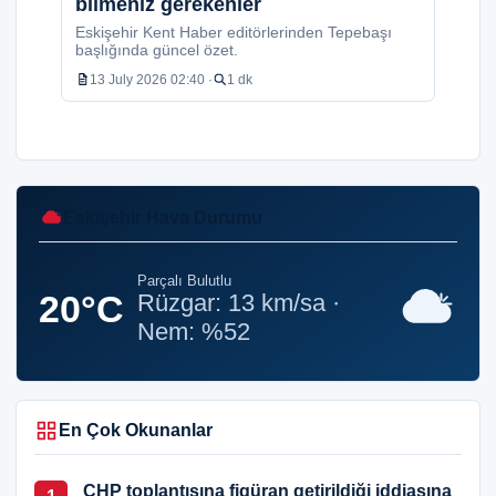
bilmeniz gerekenler
Eskişehir Kent Haber editörlerinden Tepebaşı
başlığında güncel özet.
13 July 2026 02:40 ·
1 dk
Eskişehir Hava Durumu
Parçalı Bulutlu
20°C
Rüzgar: 13 km/sa ·
Nem: %52
En Çok Okunanlar
CHP toplantısına figüran getirildiği iddiasına