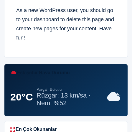
As a new WordPress user, you should go
to
your dashboard
to delete this page and
create new pages for your content. Have
fun!
Eskişehir Hava Durumu
Parçalı Bulutlu
20°C
Rüzgar: 13 km/sa ·
Nem: %52
En Çok Okunanlar