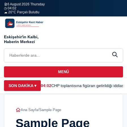
6 August 2026 Thursday
◷ 04:02
☁ 20°C Parçalı Bulutlu
Eskişehir'in Kalbi,
Haberin Merkezi
MENÜ
SON DAKİKA
▾
04:02
CHP toplantısına figüran getirildiği iddias
Ana Sayfa
/
Sample Page
Sample Page