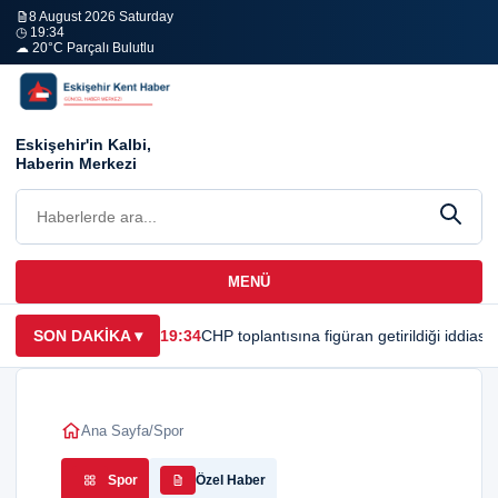
8 August 2026 Saturday
◷ 19:34
☁ 20°C Parçalı Bulutlu
Eskişehir'in Kalbi,
Haberin Merkezi
MENÜ
SON DAKİKA
▾
19:34
CHP toplantısına figüran getirildiği iddias
Ana Sayfa
/
Spor
Spor
Özel Haber