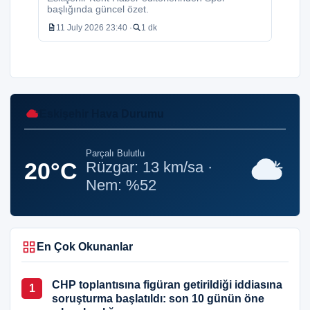
başlığında güncel özet.
11 July 2026 23:40 ·
1 dk
Eskişehir Hava Durumu
Parçalı Bulutlu
20°C
Rüzgar: 13 km/sa ·
Nem: %52
En Çok Okunanlar
CHP toplantısına figüran getirildiği iddiasına
1
soruşturma başlatıldı: son 10 günün öne